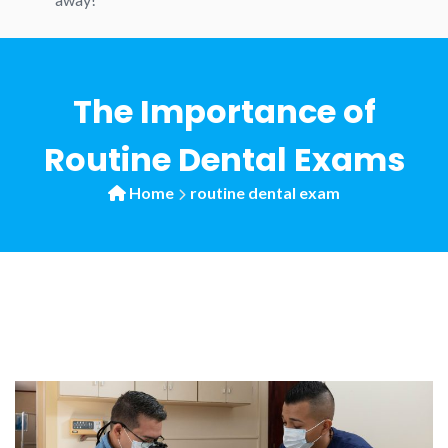
The Importance of
Routine Dental Exams
Home
routine dental exam