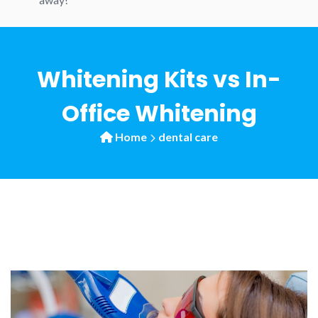
Whitening Kits vs In-
Office Whitening
Home
dental care